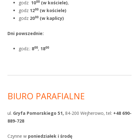
00
godz
10
(w kościele)
,
00
godz
12
(w kościele)
00
godz
20
(w kaplicy)
Dni powszednie
:
00
00
godz.:
8
,
18
BIURO PARAFIALNE
ul.
Gryfa Pomorskiego 51,
84-200 Wejherowo, tel:
+48 690-
889-728
Czynne w
poniedziałek i
środę