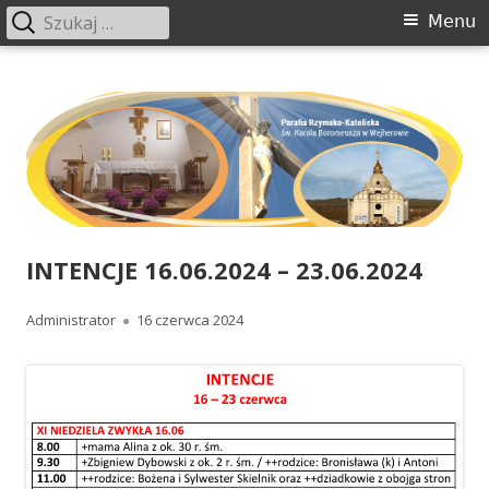
Szukaj:
Menu
Menu
główne
Przeskocz
www.boromeusz-wejherowo.pl
Parafia św. Karola Boromeusza w Wejherowie
do
treści
INTENCJE 16.06.2024 – 23.06.2024
Autor
Administrator
Opublikowano
16 czerwca 2024