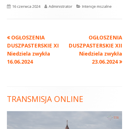
Opublikowano
16 czerwca 2024
Autor
Administrator
Kategorie
Intencje mszalne
Poprzedni
OGŁOSZENIA
Następny
OGŁOSZENIA
Nawigacja
DUSZPASTERSKIE XI
artykół
DUSZPASTERSKIE XII
artykół:
wpisu
Niedziela zwykła
Niedziela zwykła
16.06.2024
23.06.2024
TRANSMISJA ONLINE
Główny
panel
boczny