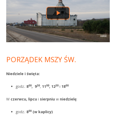
PORZĄDEK MSZY ŚW.
Niedziele i święta:
00
30
00
30
00
godz.:
8
,
9
,
11
, 12
i
18
W
czerwcu, lipcu
i
sierpniu
w
niedzielę
:
00
godz.:
8
(w kaplicy)