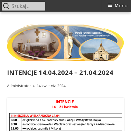
Szukaj:
Menu
Menu
główne
Przeskocz
www.boromeusz-wejherowo.pl
Parafia św. Karola Boromeusza w Wejherowie
do
treści
INTENCJE 14.04.2024 – 21.04.2024
Autor
Administrator
Opublikowano
14 kwietnia 2024