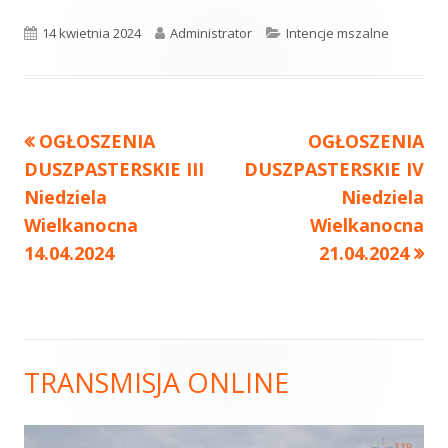
Opublikowano
14 kwietnia 2024
Autor
Administrator
Kategorie
Intencje mszalne
Poprzedni
OGŁOSZENIA
Następny
OGŁOSZENIA
Nawigacja
DUSZPASTERSKIE III
artykół
DUSZPASTERSKIE IV
artykół:
wpisu
Niedziela
Niedziela
Wielkanocna
Wielkanocna
14.04.2024
21.04.2024
TRANSMISJA ONLINE
Główny
panel