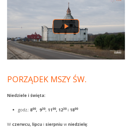
boczny
PORZĄDEK MSZY ŚW.
Niedziele i święta:
00
30
00
30
00
godz.:
8
,
9
,
11
, 12
i
18
W
czerwcu, lipcu
i
sierpniu
w
niedzielę
: