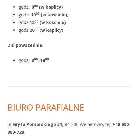
00
godz.:
8
(w kaplicy)
00
godz
10
(w kościele)
,
00
godz
12
(w kościele)
00
godz
20
(w kaplicy)
Dni powszednie
:
00
00
godz.:
8
,
18
BIURO PARAFIALNE
ul.
Gryfa Pomorskiego 51,
84-200 Wejherowo, tel:
+48 690-
889-728