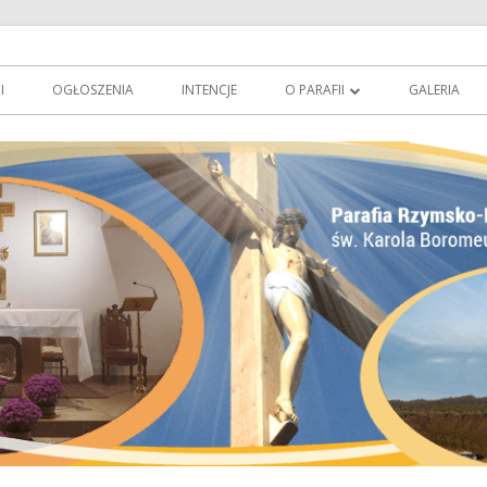
owie
erowo.pl
I
OGŁOSZENIA
INTENCJE
O PARAFII
GALERIA
O PATRONIE