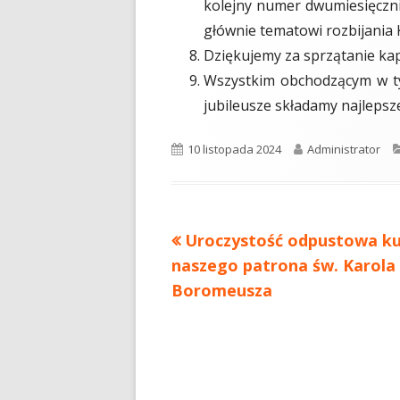
kolejny numer dwumiesięczn
głównie tematowi rozbijania 
Dziękujemy za sprzątanie kap
Wszystkim obchodzącym w tym
jubileusze składamy najlepsze
Opublikowano
10 listopada 2024
Autor
Administrator
Poprzedni
Uroczystość odpustowa ku
Nawigacja
naszego patrona św. Karola
artykół
wpisu
Boromeusza