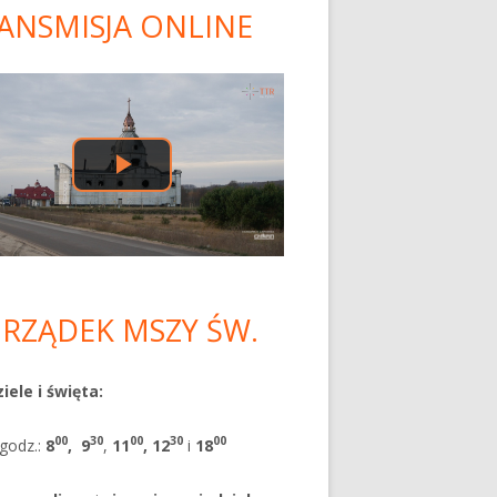
ANSMISJA ONLINE
ówny
nel
czny
RZĄDEK MSZY ŚW.
iele i święta:
00
30
00
30
00
godz.:
8
,
9
,
11
, 12
i
18