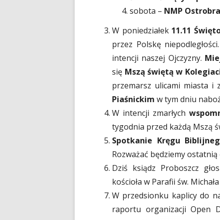
sobota –
NMP Ostrobram
W poniedziałek
11.11 Święt
przez Polskę niepodległośc
intencji naszej Ojczyzny.
Mie
się
Mszą świętą w Kolegiaci
przemarsz ulicami miasta i
Piaśnickim
w tym dniu naboż
W intencji zmarłych
wspomn
tygodnia przed każdą Mszą ś
Spotkanie Kręgu Biblijne
Rozważać będziemy ostatnią c
Dziś ksiądz Proboszcz gło
kościoła w Parafii św. Michał
W przedsionku kaplicy do n
raportu organizacji Open D