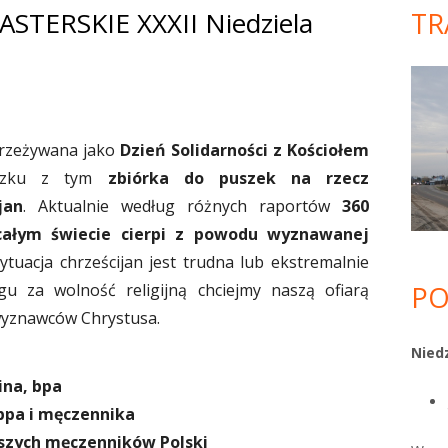
TERSKIE XXXII Niedziela
TR
Gł
pa
bo
 przeżywana jako
Dzień Solidarności z Kościołem
ązku z tym
zbiórka do puszek na rzecz
jan
. Aktualnie według różnych raportów
360
 całym świecie cierpi z powodu wyznawanej
ytuacja chrześcijan jest trudna lub ekstremalnie
u za wolność religijną chciejmy naszą ofiarą
PO
yznawców Chrystusa.
Niedz
ina, bpa
 bpa i męczennika
szych męczenników Polski