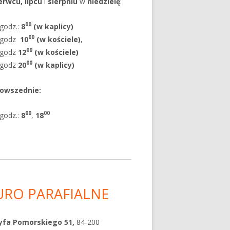
erwcu, lipcu
i
sierpniu
w
niedzielę
:
00
godz.:
8
(w kaplicy)
00
godz
10
(w kościele)
,
00
godz
12
(w kościele)
00
godz
20
(w kaplicy)
powszednie
:
00
00
godz.:
8
,
18
URO PARAFIALNE
yfa Pomorskiego 51,
84-200