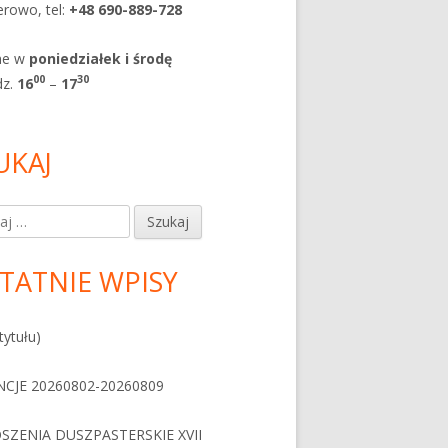
rowo, tel:
+48 690-889-728
ne w
poniedziałek i
środę
0
0
30
dz.
1
6
–
17
UKAJ
j:
TATNIE WPISY
tytułu)
NCJE 20260802-20260809
SZENIA DUSZPASTERSKIE XVII