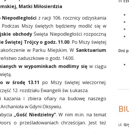
W
cz
skiej, Matki Miłosierdzia
o Niepodległości
z racji 106. rocznicy odzyskania
i. Podczas Mszy świętych będziemy modlić się w
jskie obchody
Święta Niepodległości rozpoczną
e Świętej Trójcy o godz. 11.00
. Po Mszy świętej
 zakończenie w Parku Miejskim. W
Sanktuarium
Dni 
eństwo zaduszkowe o godz. 14.00.
ianych w wypominkach modlimy się
w ciągu
więtą.
go
w środę 13.11
po Mszy świętej wieczornej.
zęść 12. rozdziału Ewangelii św. Łukasza.
si kazania i zbiera ofiary na budowę naszego
a Archanioła w Gdyni Oksywiu.
BI
abycia
„Gość Niedzielny”
. W nim m.in. na temat
oors o prześladowaniach chrześcijan. Jest też
ul.
Gr