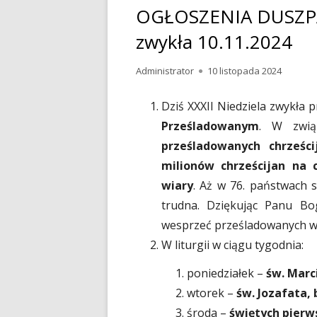
OGŁOSZENIA DUSZPAS
zwykła 10.11.2024
Autor
Administrator
Opublikowano
10 listopada 2024
Dziś XXXII Niedziela zwykła
Prześladowanym
. W zwi
prześladowanych chrześci
milionów chrześcijan na
wiary
. Aż w 76. państwach s
trudna. Dziękując Panu Bog
wesprzeć prześladowanych w
W liturgii w ciągu tygodnia:
poniedziałek –
św. Marc
wtorek –
św. Jozafata,
środa –
świętych pierw