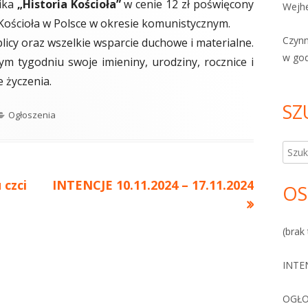
ika
„Historia Kościoła”
w cenie 12 zł poświęcony
Wejhe
Kościoła w Polsce w okresie komunistycznym.
Czyn
licy oraz wszelkie wsparcie duchowe i materialne.
w go
 tygodniu swoje imieniny, urodziny, rocznice i
 życzenia.
SZ
Kategorie
Ogłoszenia
Szuka
 czci
Następny
INTENCJE 10.11.2024 – 17.11.2024
OS
artykół:
(brak 
INTE
OGŁO