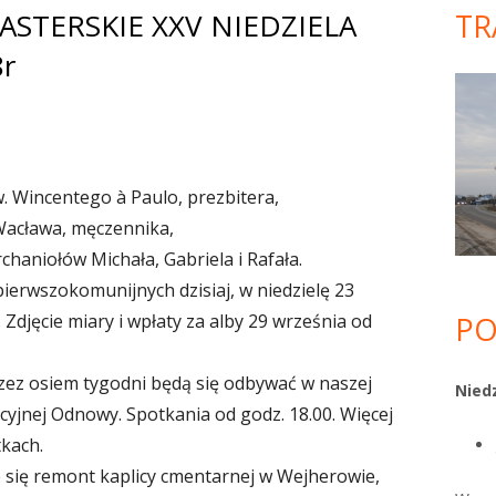
STERSKIE XXV NIEDZIELA
TR
Gł
8r
pa
bo
. Wincentego à Paulo, prezbitera,
Wacława, męczennika,
chaniołów Michała, Gabriela i Rafała.
pierwszokomunijnych dzisiaj, w niedzielę 23
 Zdjęcie miary i wpłaty za alby 29 września od
PO
zez osiem tygodni będą się odbywać w naszej
Niedz
cyjnej Odnowy. Spotkania od godz. 18.00. Więcej
tkach.
 się remont kaplicy cmentarnej w Wejherowie,