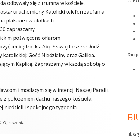
W
cz
ą odbywały się z trumną w kościele.
został uruchomiony Katolicki telefon zaufania
na plakacie i w ulotkach.
0.30 zapraszamy
nickim poświęcone ofiarom
czyć im będzie ks. Abp Sławoj Leszek Głódź.
Dni 
katolickiej: Gość Niedzielny oraz Galilea.
ającym Kaplicę. Zapraszamy w każdą sobotę o
awcom i modlącym się w intencji Naszej Parafii.
e z położeniem dachu naszego kościoła.
j niedzieli i spokojnego tygodnia.
BI
Kategorie
Ogłoszenia
ul.
Gr