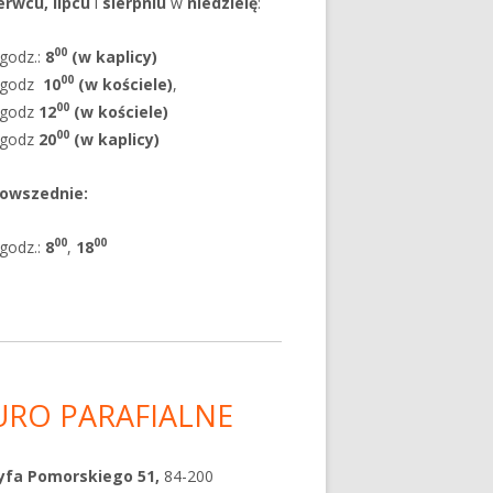
erwcu, lipcu
i
sierpniu
w
niedzielę
:
00
godz.:
8
(w kaplicy)
00
godz
10
(w kościele)
,
00
godz
12
(w kościele)
00
godz
20
(w kaplicy)
powszednie
:
00
00
godz.:
8
,
18
URO PARAFIALNE
yfa Pomorskiego 51,
84-200