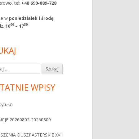
rowo, tel:
+48 690-889-728
ne w
poniedziałek i
środę
0
0
30
dz.
1
6
–
17
UKAJ
j:
TATNIE WPISY
tytułu)
NCJE 20260802-20260809
SZENIA DUSZPASTERSKIE XVII