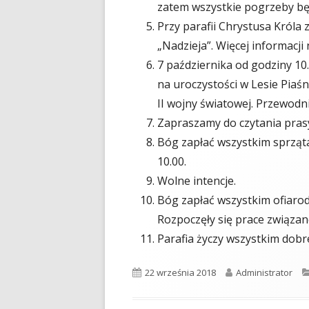
zatem wszystkie pogrzeby będ
Przy parafii Chrystusa Króla 
„Nadzieja”. Więcej informacji 
7 października od godziny 1
na uroczystości w Lesie Piaś
II wojny światowej. Przewodni
Zapraszamy do czytania prasy 
Bóg zapłać wszystkim sprząt
10.00.
Wolne intencje.
Bóg zapłać wszystkim ofiarod
Rozpoczęły się prace związan
Parafia życzy wszystkim dobre
Opublikowano
22 września 2018
Autor
Administrator