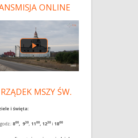
ANSMISJA ONLINE
ówny
nel
czny
RZĄDEK MSZY ŚW.
iele i święta:
00
30
00
30
00
godz.:
8
,
9
,
11
, 12
i
18