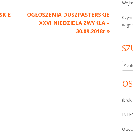
Wejhe
SKIE
Następny
OGŁOSZENIA DUSZPASTERSKIE
Czyn
artykół:
XXVI NIEDZIELA ZWYKŁA –
w go
30.09.2018r
SZ
Szuka
OS
(brak 
INTE
OGŁO