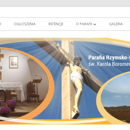
owie
erowo.pl
I
OGŁOSZENIA
INTENCJE
O PARAFII
GALERIA
O PATRONIE