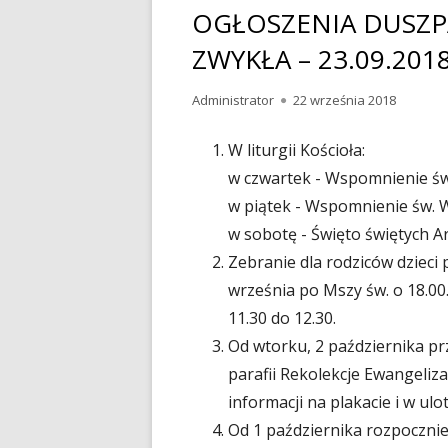
OGŁOSZENIA DUSZPA
ZWYKŁA – 23.09.201
Autor
Administrator
Opublikowano
22 września 2018
W liturgii Kościoła:
w czwartek - Wspomnienie św
w piątek - Wspomnienie św. 
w sobotę - Święto świętych Ar
Zebranie dla rodziców dzieci 
września po Mszy św. o 18.00.
11.30 do 12.30.
Od wtorku, 2 października pr
parafii Rekolekcje Ewangeliza
informacji na plakacie i w ulo
Od 1 października rozpocznie