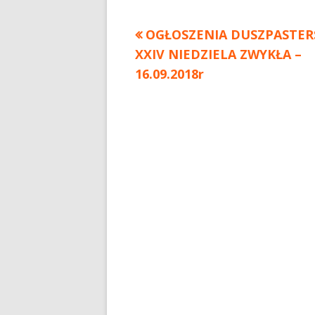
Poprzedni
OGŁOSZENIA DUSZPASTER
Nawigacja
XXIV NIEDZIELA ZWYKŁA –
artykół
wpisu
16.09.2018r