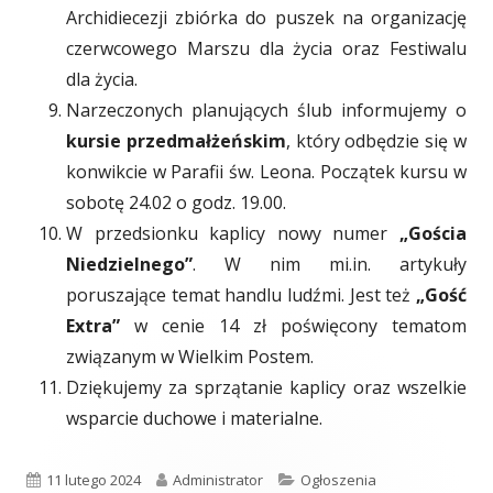
Archidiecezji zbiórka do puszek na organizację
czerwcowego Marszu dla życia oraz Festiwalu
dla życia.
Narzeczonych planujących ślub informujemy o
kursie przedmałżeńskim
, który odbędzie się w
konwikcie w Parafii św. Leona. Początek kursu w
sobotę 24.02 o godz. 19.00.
W przedsionku kaplicy nowy numer
„Gościa
Niedzielnego”
. W nim mi.in. artykuły
poruszające temat handlu ludźmi. Jest też
„Gość
Extra”
w cenie 14 zł poświęcony tematom
związanym w Wielkim Postem.
Dziękujemy za sprzątanie kaplicy oraz wszelkie
wsparcie duchowe i materialne.
Opublikowano
11 lutego 2024
Autor
Administrator
Kategorie
Ogłoszenia