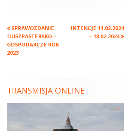
Poprzedni
SPRAWOZDANIE
Następny
INTENCJE 11.02.2024
Nawigacja
DUSZPASTERSKO –
artykół
artykół:
– 18.02.2024
wpisu
GOSPODARCZE ROK
2023
TRANSMISJA ONLINE
Główny
panel
boczny