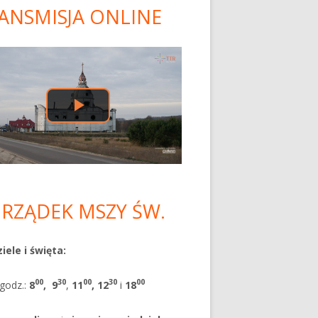
ANSMISJA ONLINE
ówny
nel
czny
RZĄDEK MSZY ŚW.
iele i święta:
00
30
00
30
00
godz.:
8
,
9
,
11
, 12
i
18