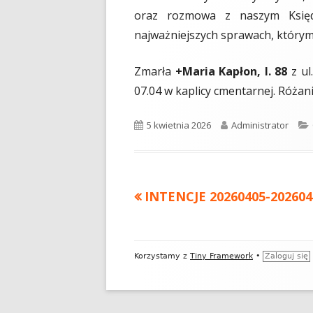
oraz rozmowa z naszym Księd
najważniejszych sprawach, którym ż
Zmarła
+Maria Kapłon, l. 88
z ul
07.04 w kaplicy cmentarnej. Różani
Opublikowano
5 kwietnia 2026
Autor
Administrator
Poprzedni
INTENCJE 20260405-202604
Nawigacja
artykół
wpisu
Zawartość
Korzystamy z
Tiny Framework
•
Zaloguj się
stopki