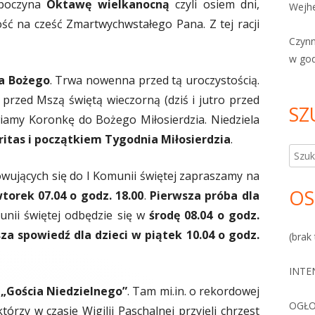
zpoczyna
Oktawę wielkanocną
czyli osiem dni,
Wejhe
ość na cześć Zmartwychwstałego Pana. Z tej racji
Czyn
w go
ia Bożego
. Trwa nowenna przed tą uroczystością.
przed Mszą świętą wieczorną (dziś i jutro przed
SZ
iamy Koronkę do Bożego Miłosierdzia. Niedziela
itas i początkiem Tygodnia Miłosierdzia
.
Szuka
wujących się do I Komunii świętej zapraszamy na
OS
torek 07.04 o godz. 18.00
.
Pierwsza próba
dla
unii świętej odbędzie się w
środę 08.04 o godz.
za spowiedź dla dzieci w piątek 10.04 o godz.
(brak 
INTE
r
„Gościa Niedzielnego”
. Tam mi.in. o rekordowej
OGŁO
tórzy w czasie Wigilii Paschalnej przyjęli chrzest