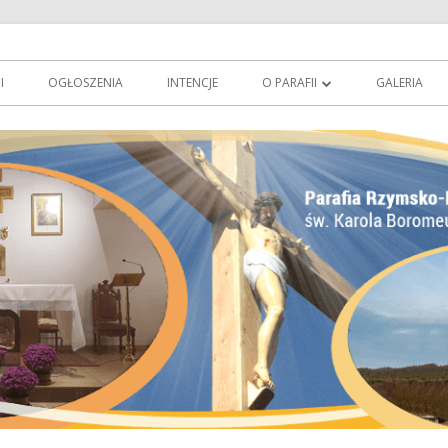
owie
erowo.pl
I
OGŁOSZENIA
INTENCJE
O PARAFII
GALERIA
O PATRONIE