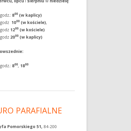
erwcu, lipcu
i
sierpniu
w
niedzielę
:
00
godz.:
8
(w kaplicy)
00
godz
10
(w kościele)
,
00
godz
12
(w kościele)
00
godz
20
(w kaplicy)
powszednie
:
00
00
godz.:
8
,
18
URO PARAFIALNE
yfa Pomorskiego 51,
84-200