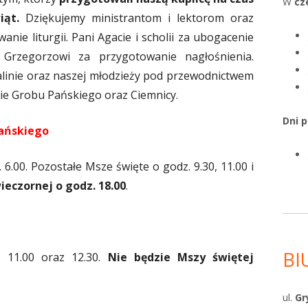
W
cz
iąt.
Dziękujemy ministrantom i lektorom oraz
ie liturgii. Pani Agacie i scholii za ubogacenie
Grzegorzowi za przygotowanie nagłośnienia.
Halinie oraz naszej młodzieży pod przewodnictwem
ie Grobu Pańskiego oraz Ciemnicy.
Dni 
ańskiego
6.00. Pozostałe Msze święte o godz. 9.30, 11.00 i
ieczornej o godz. 18.00
.
BI
, 11.00 oraz 12.30.
Nie będzie Mszy świętej
ul.
Gr