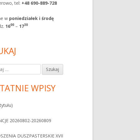
rowo, tel:
+48 690-889-728
ne w
poniedziałek i
środę
0
0
30
dz.
1
6
–
17
UKAJ
j:
TATNIE WPISY
tytułu)
NCJE 20260802-20260809
SZENIA DUSZPASTERSKIE XVII