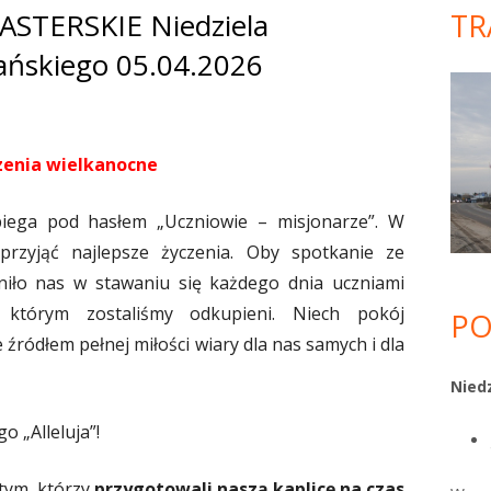
STERSKIE Niedziela
TR
Gł
ńskiego 05.04.2026
pa
bo
zenia wielkanocne
biega pod hasłem „Uczniowie – misjonarze”. W
przyjąć najlepsze życzenia. Oby spotkanie ze
ło nas w stawaniu się każdego dnia uczniami
 którym zostaliśmy odkupieni. Niech pokój
PO
 źródłem pełnej miłości wiary dla nas samych i dla
Niedz
 „Alleluja”!
tym, którzy
przygotowali naszą kaplicę na czas