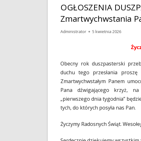
OGŁOSZENIA DUSZPA
Zmartwychwstania Pa
Autor
Administrator
Opublikowano
5 kwietnia 2026
Życ
Obecny rok duszpasterski prze
duchu tego przesłania proszę 
Zmartwychwstałym Panem umocni
Pana dźwigającego krzyż, na
„pierwszego dnia tygodnia” będzie
tych, do których posyła nas Pan.
Życzymy Radosnych Świąt. Wesołego
Serdecznie dziękujemy wszystkim 