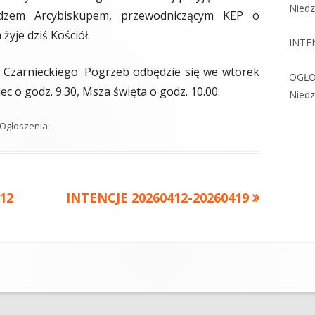
Niedz
zem Arcybiskupem, przewodniczącym KEP o
yje dziś Kościół.
INTE
. Czarnieckiego. Pogrzeb odbędzie się we wtorek
OGŁO
ec o godz. 9.30, Msza święta o godz. 10.00.
Niedz
Kategorie
Ogłoszenia
12
Następny
INTENCJE 20260412-20260419
artykół: