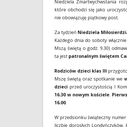
Niedziela Zmartwychwstania ro
które obchodzi się jako uroczyst
nie obowiązuję piątkowy post.
Za tydzień
Niedziela Miłosierdz
Każdego dnia do soboty włącznie 
Mszą świętą o godz. 9.30) odmaw
ta jest
patronalnym świętem Car
Rodziców dzieci klas III
przygoto
Mszę świętą oraz spotkanie we
w
dzieci
przed uroczystością I Kom
16.30 w nowym kościele
.
Pierws
16.00
.
W przedsionku świąteczny nume
liczbie dorosłych Londyńczyków, k