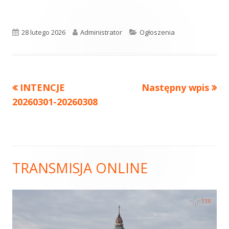
Opublikowano
28 lutego 2026
Autor
Administrator
Kategorie
Ogłoszenia
Poprzedni
INTENCJE
Następny
Następny wpis
Nawigacja
20260301-20260308
artykół
artykół:
wpisu
TRANSMISJA ONLINE
Główny
panel
boczny