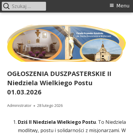
Szukaj:
Menu
Menu
główne
Przeskocz
www.boromeusz-wejherowo.pl
Parafia św. Karola Boromeusza w Wejherowie
do
treści
OGŁOSZENIA DUSZPASTERSKIE II
Niedziela Wielkiego Postu
01.03.2026
Autor
Administrator
Opublikowano
28 lutego 2026
Dziś II Niedziela Wielkiego Postu
. To Niedziela
modlitwy, postu i solidarności z misjonarzami. W