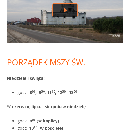
PORZĄDEK MSZY ŚW.
Niedziele i święta:
00
30
00
30
00
godz.:
8
,
9
,
11
, 12
i
18
W
czerwcu, lipcu
i
sierpniu
w
niedzielę
:
00
godz.:
8
(w kaplicy)
00
godz
10
(w kościele)
,