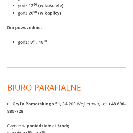
00
godz
12
(w kościele)
00
godz
20
(w kaplicy)
Dni powszednie
:
00
00
godz.:
8
,
18
BIURO PARAFIALNE
ul.
Gryfa Pomorskiego 51,
84-200 Wejherowo, tel:
+48 690-
889-728
Czynne w
poniedziałek i
środę
0
0
30