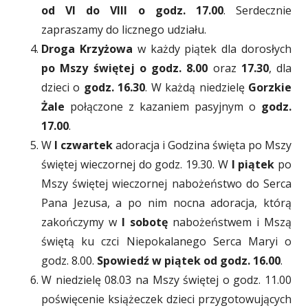
od VI do VIII o godz. 17.00
. Serdecznie
zapraszamy do licznego udziału.
Droga Krzyżowa
w każdy piątek dla dorosłych
po Mszy świętej o godz. 8.00
oraz
17.30
, dla
dzieci o
godz. 16.30
. W każdą niedzielę
Gorzkie
Żale
połączone z kazaniem pasyjnym o
godz.
17.00
.
W
I czwartek
adoracja i Godzina święta po Mszy
świętej wieczornej do godz. 19.30. W
I piątek
po
Mszy świętej wieczornej nabożeństwo do Serca
Pana Jezusa, a po nim nocna adoracja, którą
zakończymy w
I sobotę
nabożeństwem i Mszą
świętą ku czci Niepokalanego Serca Maryi o
godz. 8.00.
Spowiedź w piątek od godz. 16.00
.
W niedzielę 08.03 na Mszy świętej o godz. 11.00
poświęcenie książeczek dzieci przygotowujących