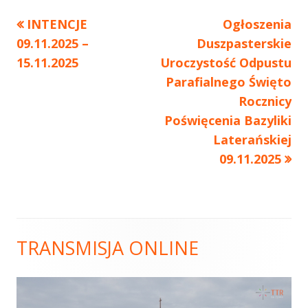
Poprzedni
INTENCJE
Następny
Ogłoszenia
Nawigacja
09.11.2025 –
artykół
Duszpasterskie
artykół:
wpisu
15.11.2025
Uroczystość Odpustu
Parafialnego Święto
Rocznicy
Poświęcenia Bazyliki
Laterańskiej
09.11.2025
TRANSMISJA ONLINE
Główny
panel