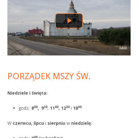
boczny
PORZĄDEK MSZY ŚW.
Niedziele i święta:
00
30
00
30
00
godz.:
8
,
9
,
11
, 12
i
18
W
czerwcu, lipcu
i
sierpniu
w
niedzielę
:
00