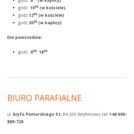
godz.:
8
(w kaplicy)
00
godz
10
(w kościele)
,
00
godz
12
(w kościele)
00
godz
20
(w kaplicy)
Dni powszednie
:
00
00
godz.:
8
,
18
BIURO PARAFIALNE
ul.
Gryfa Pomorskiego 51,
84-200 Wejherowo, tel:
+48 690-
889-728