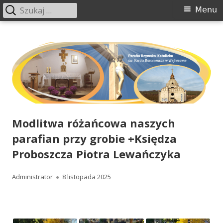
Szukaj:
Menu
Menu
główne
Przeskocz
www.boromeusz-wejherowo.pl
Parafia św. Karola Boromeusza w Wejherowie
do
treści
Modlitwa różańcowa naszych
parafian przy grobie +Księdza
Proboszcza Piotra Lewańczyka
Autor
Administrator
Opublikowano
8 listopada 2025