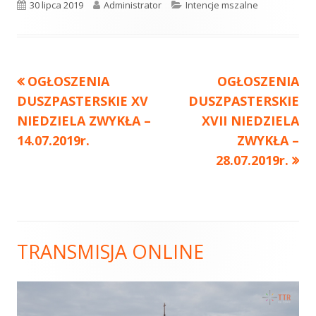
Opublikowano
30 lipca 2019
Autor
Administrator
Kategorie
Intencje mszalne
Poprzedni
OGŁOSZENIA
Następny
OGŁOSZENIA
Nawigacja
DUSZPASTERSKIE XV
artykół
DUSZPASTERSKIE
artykół:
wpisu
NIEDZIELA ZWYKŁA –
XVII NIEDZIELA
14.07.2019r.
ZWYKŁA –
28.07.2019r.
TRANSMISJA ONLINE
Główny
panel
boczny