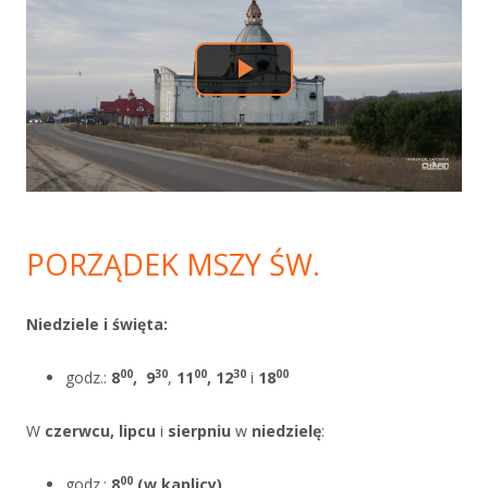
PORZĄDEK MSZY ŚW.
Niedziele i święta:
00
30
00
30
00
godz.:
8
,
9
,
11
, 12
i
18
W
czerwcu, lipcu
i
sierpniu
w
niedzielę
:
00
godz.:
8
(w kaplicy)