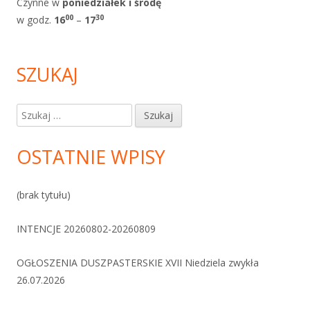
Czynne w
poniedziałek i
środę
0
0
30
w godz.
1
6
–
17
SZUKAJ
Szukaj:
OSTATNIE WPISY
(brak tytułu)
INTENCJE 20260802-20260809
OGŁOSZENIA DUSZPASTERSKIE XVII Niedziela zwykła
26.07.2026