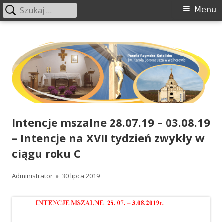
Szukaj:
Menu
Menu
główne
Przeskocz
www.boromeusz-wejherowo.pl
Parafia św. Karola Boromeusza w Wejherowie
do
treści
Intencje mszalne 28.07.19 – 03.08.19
– Intencje na XVII tydzień zwykły w
ciągu roku C
Autor
Administrator
Opublikowano
30 lipca 2019