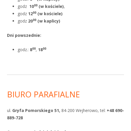
00
godz
10
(w kościele)
,
00
godz
12
(w kościele)
00
godz
20
(w kaplicy)
Dni powszednie
:
00
00
godz.:
8
,
18
BIURO PARAFIALNE
ul.
Gryfa Pomorskiego 51,
84-200 Wejherowo, tel:
+48 690-
889-728