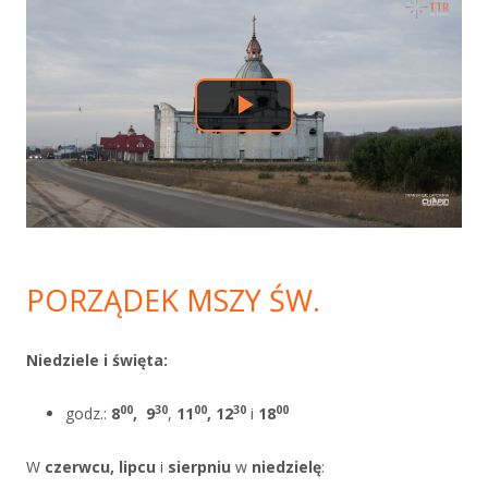
boczny
PORZĄDEK MSZY ŚW.
Niedziele i święta:
00
30
00
30
00
godz.:
8
,
9
,
11
, 12
i
18
W
czerwcu, lipcu
i
sierpniu
w
niedzielę
: