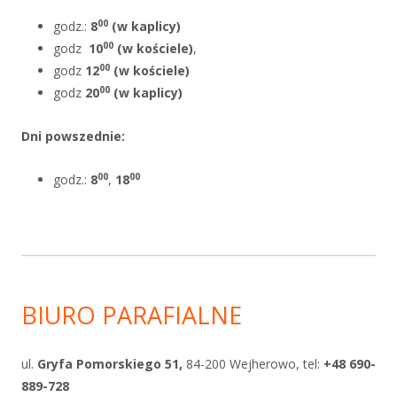
00
godz.:
8
(w kaplicy)
00
godz
10
(w kościele)
,
00
godz
12
(w kościele)
00
godz
20
(w kaplicy)
Dni powszednie
:
00
00
godz.:
8
,
18
BIURO PARAFIALNE
ul.
Gryfa Pomorskiego 51,
84-200 Wejherowo, tel:
+48 690-
889-728