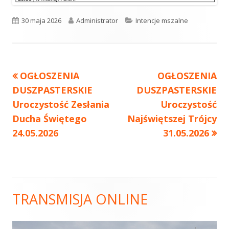
Opublikowano
30 maja 2026
Autor
Administrator
Kategorie
Intencje mszalne
Poprzedni
OGŁOSZENIA
Następny
OGŁOSZENIA
Nawigacja
DUSZPASTERSKIE
artykół
DUSZPASTERSKIE
artykół:
wpisu
Uroczystość Zesłania
Uroczystość
Ducha Świętego
Najświętszej Trójcy
24.05.2026
31.05.2026
TRANSMISJA ONLINE
Główny
panel