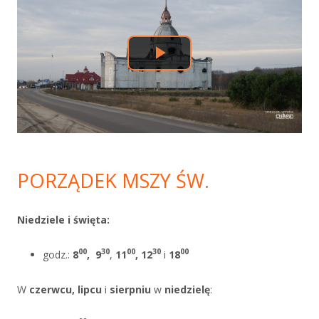
boczny
PORZĄDEK MSZY ŚW.
Niedziele i święta:
00
30
00
30
00
godz.:
8
,
9
,
11
, 12
i
18
W
czerwcu, lipcu
i
sierpniu
w
niedzielę
: