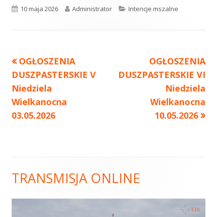
Opublikowano
10 maja 2026
Autor
Administrator
Kategorie
Intencje mszalne
Poprzedni
OGŁOSZENIA
Następny
OGŁOSZENIA
Nawigacja
DUSZPASTERSKIE V
artykół
DUSZPASTERSKIE VI
artykół:
wpisu
Niedziela
Niedziela
Wielkanocna
Wielkanocna
03.05.2026
10.05.2026
TRANSMISJA ONLINE
Główny
panel