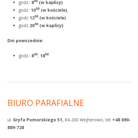
00
godz.:
8
(w kaplicy)
00
godz
10
(w kościele)
,
00
godz
12
(w kościele)
00
godz
20
(w kaplicy)
Dni powszednie
:
00
00
godz.:
8
,
18
BIURO PARAFIALNE
ul.
Gryfa Pomorskiego 51,
84-200 Wejherowo, tel:
+48 690-
889-728