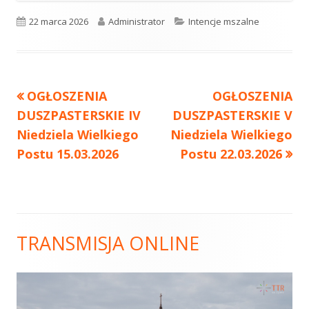
Opublikowano
22 marca 2026
Autor
Administrator
Kategorie
Intencje mszalne
Poprzedni
OGŁOSZENIA
Następny
OGŁOSZENIA
Nawigacja
DUSZPASTERSKIE IV
artykół
DUSZPASTERSKIE V
artykół:
wpisu
Niedziela Wielkiego
Niedziela Wielkiego
Postu 15.03.2026
Postu 22.03.2026
TRANSMISJA ONLINE
Główny
panel
boczny