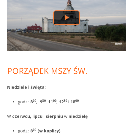
PORZĄDEK MSZY ŚW.
Niedziele i święta:
00
30
00
30
00
godz.:
8
,
9
,
11
, 12
i
18
W
czerwcu, lipcu
i
sierpniu
w
niedzielę
:
00
godz.:
8
(w kaplicy)