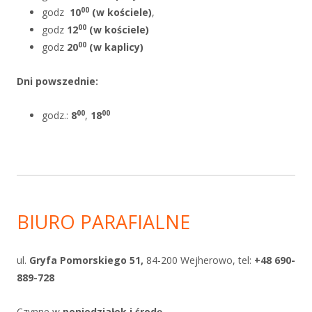
00
godz
10
(w kościele)
,
00
godz
12
(w kościele)
00
godz
20
(w kaplicy)
Dni powszednie
:
00
00
godz.:
8
,
18
BIURO PARAFIALNE
ul.
Gryfa Pomorskiego 51,
84-200 Wejherowo, tel:
+48 690-
889-728
Czynne w
poniedziałek i
środę