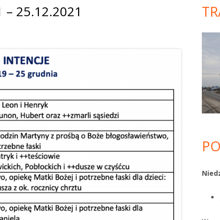
 – 25.12.2021
TR
Gł
pa
bo
PO
Niedz