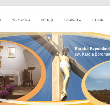
owie
erowo.pl
I
OGŁOSZENIA
INTENCJE
O PARAFII
GALERIA
O PATRONIE