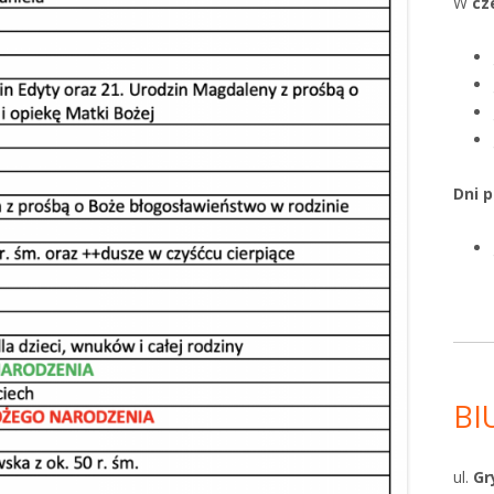
W
cz
Dni 
BI
ul.
Gr