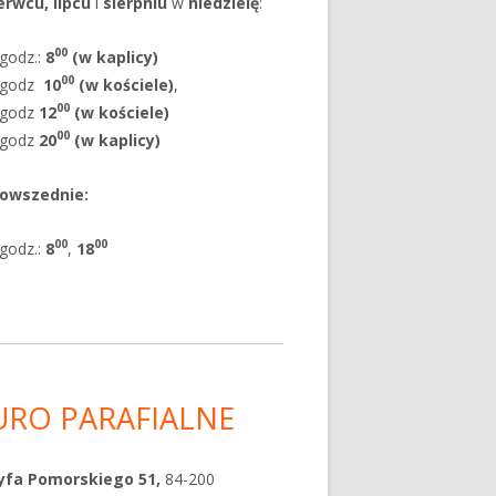
erwcu, lipcu
i
sierpniu
w
niedzielę
:
00
godz.:
8
(w kaplicy)
00
godz
10
(w kościele)
,
00
godz
12
(w kościele)
00
godz
20
(w kaplicy)
powszednie
:
00
00
godz.:
8
,
18
URO PARAFIALNE
yfa Pomorskiego 51,
84-200