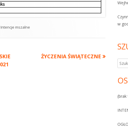
Wejhe
Czyn
w go
Kategorie
Intencje mszalne
SZ
SKIE
Następny
ŻYCZENIA ŚWIĄTECZNE
Szuka
2021
artykół:
OS
(brak 
INTE
OGŁO