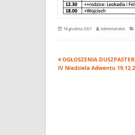
Opublikowano
18 grudnia 2021
Autor
Administrator
Poprzedni
OGŁOSZENIA DUSZPASTER
Nawigacja
IV Niedziela Adwentu 19.12.
artykół
wpisu