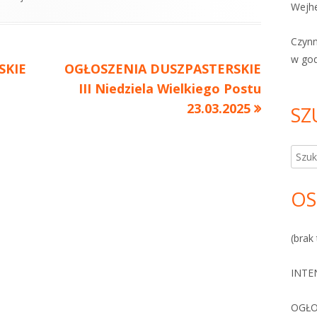
Wejhe
Czyn
w go
SKIE
Następny
OGŁOSZENIA DUSZPASTERSKIE
artykół:
III Niedziela Wielkiego Postu
23.03.2025
SZ
Szuka
OS
(brak 
INTE
OGŁO