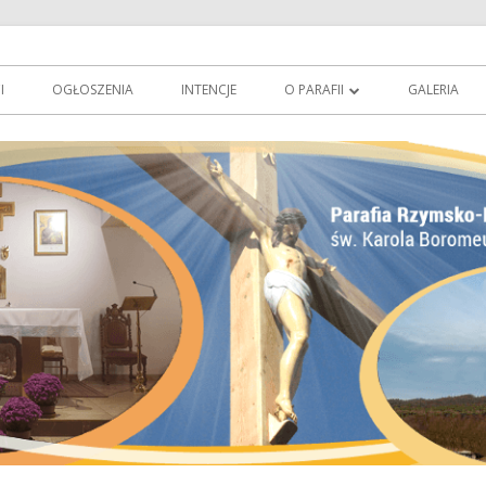
owie
erowo.pl
I
OGŁOSZENIA
INTENCJE
O PARAFII
GALERIA
O PATRONIE