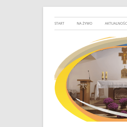
Przeskocz
Parafia św. Karola Boromeusza w Wejher
www.boromeusz-wejh
do
Menu
START
NA ŻYWO
AKTUALNOŚC
treści
główne