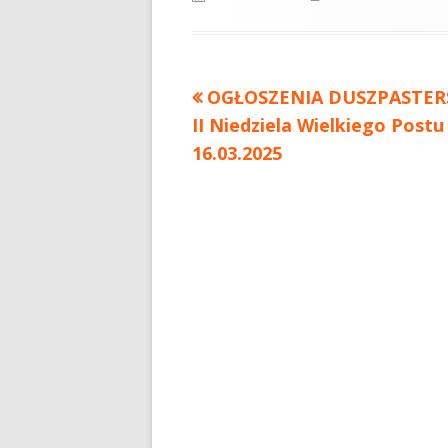
Poprzedni
OGŁOSZENIA DUSZPASTER
Nawigacja
II Niedziela Wielkiego Postu
artykół
wpisu
16.03.2025