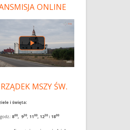
ANSMISJA ONLINE
ówny
nel
czny
RZĄDEK MSZY ŚW.
iele i święta:
00
30
00
30
00
godz.:
8
,
9
,
11
, 12
i
18