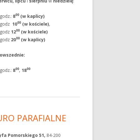
erwcu, lipcu
i
sierpniu
w
niedzielę
:
00
godz.:
8
(w kaplicy)
00
godz
10
(w kościele)
,
00
godz
12
(w kościele)
00
godz
20
(w kaplicy)
powszednie
:
00
00
godz.:
8
,
18
URO PARAFIALNE
yfa Pomorskiego 51,
84-200