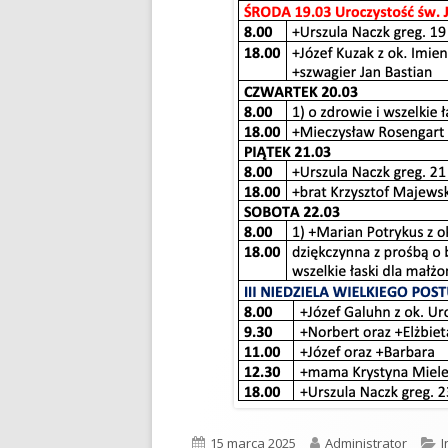
Opublikowano
15 marca 2025
Autor
Administrator
K
I