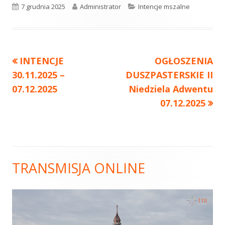
Opublikowano
7 grudnia 2025
Autor
Administrator
Kategorie
Intencje mszalne
Poprzedni
INTENCJE
Następny
OGŁOSZENIA
Nawigacja
30.11.2025 –
artykół
DUSZPASTERSKIE II
artykół:
wpisu
07.12.2025
Niedziela Adwentu
07.12.2025
TRANSMISJA ONLINE
Główny
panel
boczny