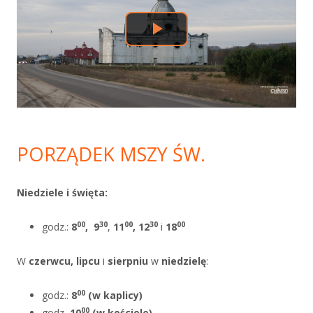
PORZĄDEK MSZY ŚW.
Niedziele i święta:
00
30
00
30
00
godz.:
8
,
9
,
11
, 12
i
18
W
czerwcu, lipcu
i
sierpniu
w
niedzielę
:
00
godz.:
8
(w kaplicy)
00
godz
10
(w kościele)
,