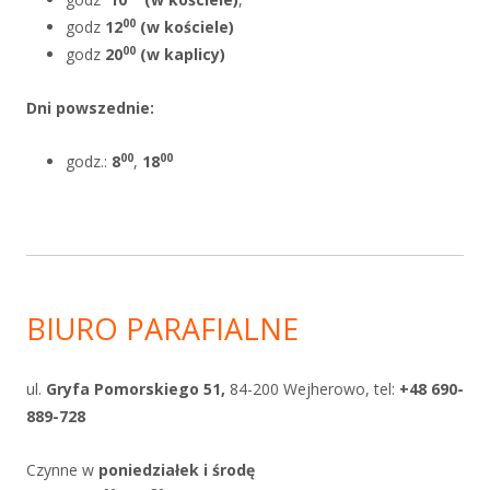
00
godz
12
(w kościele)
00
godz
20
(w kaplicy)
Dni powszednie
:
00
00
godz.:
8
,
18
BIURO PARAFIALNE
ul.
Gryfa Pomorskiego 51,
84-200 Wejherowo, tel:
+48 690-
889-728
Czynne w
poniedziałek i
środę