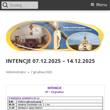
Szukaj:
Menu
Menu
główne
Przeskocz
www.boromeusz-wejherowo.pl
Parafia św. Karola Boromeusza w Wejherowie
do
treści
INTENCJE 07.12.2025 – 14.12.2025
Autor
Administrator
Opublikowano
7 grudnia 2025