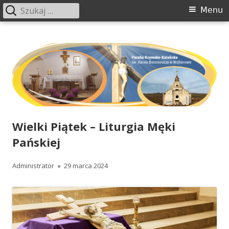
Szukaj:
Menu
Menu
główne
Przeskocz
www.boromeusz-wejherowo.pl
Parafia św. Karola Boromeusza w Wejherowie
do
treści
Wielki Piątek – Liturgia Męki
Pańskiej
Autor
Administrator
Opublikowano
29 marca 2024