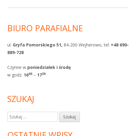
BIURO PARAFIALNE
ul.
Gryfa Pomorskiego 51,
84-200 Wejherowo, tel:
+48 690-
889-728
Czynne w
poniedziałek i
środę
0
0
30
w godz.
1
6
–
17
SZUKAJ
Szukaj:
OSTATNIE WPISY