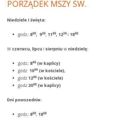
PORZĄDEK MSZY ŚW.
Niedziele i święta:
00
30
00
30
00
godz.:
8
,
9
,
11
, 12
i
18
W
czerwcu, lipcu
i
sierpniu
w
niedzielę
:
00
godz.:
8
(w kaplicy)
00
godz
10
(w kościele)
,
00
godz
12
(w kościele)
00
godz
20
(w kaplicy)
Dni powszednie
:
00
00
godz.:
8
,
18