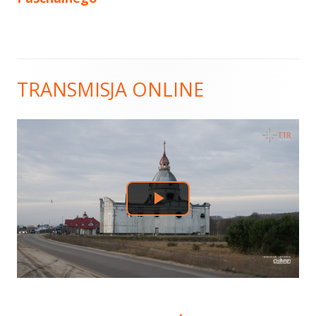
TRANSMISJA ONLINE
Główny
panel
boczny