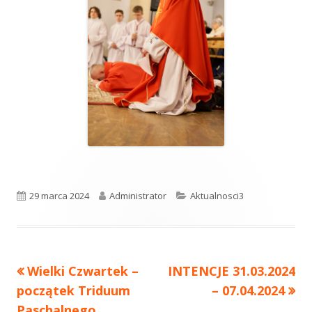
Opublikowano
29 marca 2024
Autor
Administrator
Kategorie
Aktualnosci3
Poprzedni
Wielki Czwartek –
Następny
INTENCJE 31.03.2024
Nawigacja
początek Triduum
artykół
artykół:
– 07.04.2024
wpisu
Paschalnego