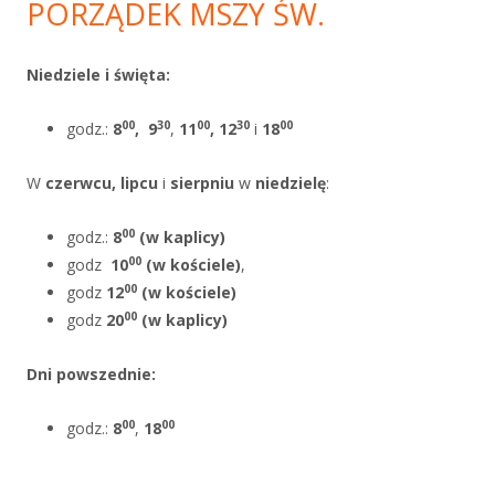
PORZĄDEK MSZY ŚW.
Niedziele i święta:
00
30
00
30
00
godz.:
8
,
9
,
11
, 12
i
18
W
czerwcu, lipcu
i
sierpniu
w
niedzielę
:
00
godz.:
8
(w kaplicy)
00
godz
10
(w kościele)
,
00
godz
12
(w kościele)
00
godz
20
(w kaplicy)
Dni powszednie
:
00
00
godz.:
8
,
18