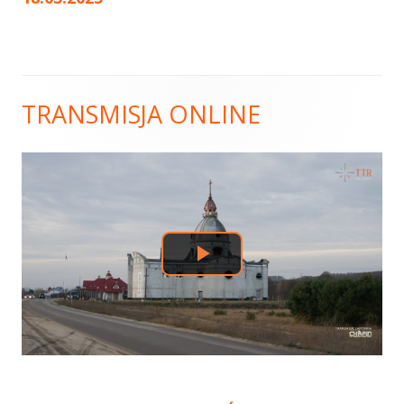
TRANSMISJA ONLINE
Główny
panel
boczny