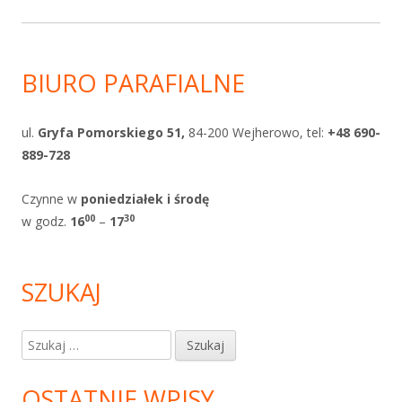
BIURO PARAFIALNE
ul.
Gryfa Pomorskiego 51,
84-200 Wejherowo, tel:
+48 690-
889-728
Czynne w
poniedziałek i
środę
0
0
30
w godz.
1
6
–
17
SZUKAJ
Szukaj:
OSTATNIE WPISY