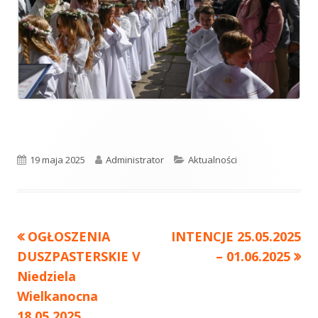
Opublikowano
19 maja 2025
Autor
Administrator
Kategorie
Aktualności
Poprzedni
OGŁOSZENIA
Następny
INTENCJE 25.05.2025
Nawigacja
DUSZPASTERSKIE V
artykół
artykół:
– 01.06.2025
wpisu
Niedziela
Wielkanocna
18.05.2025