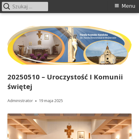
Szukaj:
Menu
Menu
główne
Przeskocz
www.boromeusz-wejherowo.pl
Parafia św. Karola Boromeusza w Wejherowie
do
treści
20250510 – Uroczystość I Komunii
świętej
Autor
Administrator
Opublikowano
19 maja 2025